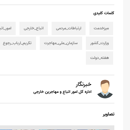
کلمات کلیدی
میزخدمت
ارتباطات_مردمی
اتباع_خارجی
امور_ات
وزارت_کشور
سازمان_ملی_مهاجرت
تکریم_ارباب_رجوع
هفته_دولت
خبرنگار
اداره کل امور اتباع و مهاجرین خارجی
تصاویر