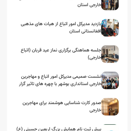
خارجی استان
بازدید مدیرکل امور اتباع از هیات های مذهبی
افغانستانی استان
جلسه هماهنگی برگزاری نماز عید قربان (اتباع
خارجی)
نشست صمیمی مدیرکل امور اتباع و مهاجرین
خارجی استانداری بوشهر با چهره های تاثیر گزار
اتباع خارجی ساکن استان به مناسبت روز
پناهتده
صدور کارت شناسایی هوشمند برای مهاجرین
خارجی
پیش ثبت نام همایش بزرگ اربعین حسینی (ع)