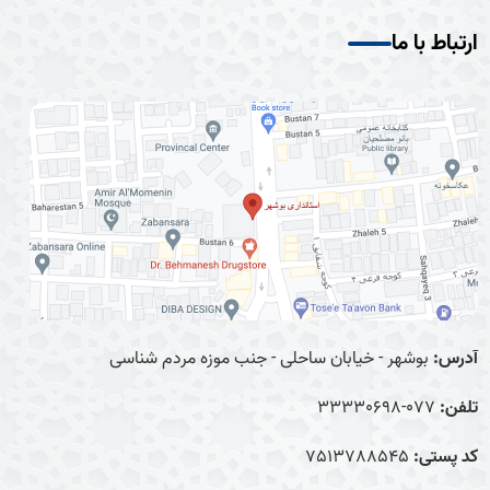
ارتباط با ما
آدرس:
بوشهر - خیابان ساحلی - جنب موزه مردم شناسی
تلفن:
077-33330698
کد پستی:
7513788545